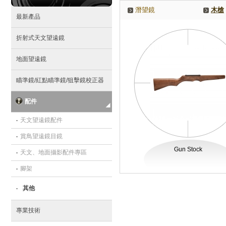
潛望鏡
木槍
最新產品
折射式天文望遠鏡
地面望遠鏡
瞄準鏡/紅點瞄準鏡/狙擊鏡校正器
配件
‧
天文望遠鏡配件
‧
賞鳥望遠鏡目鏡
Gun Stock
‧
天文、地面攝影配件專區
‧
腳架
‧
其他
專業技術