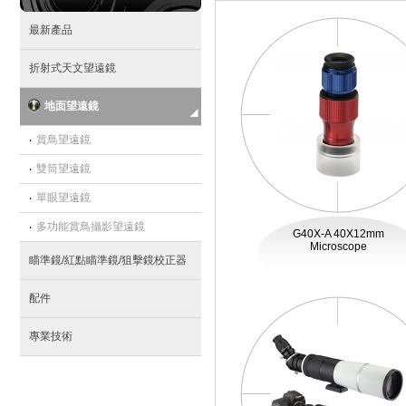
最新產品
折射式天文望遠鏡
地面望遠鏡
‧
賞鳥望遠鏡
‧
雙筒望遠鏡
‧
單眼望遠鏡
‧
多功能賞鳥攝影望遠鏡
G40X-A 40X12mm
Microscope
瞄準鏡/紅點瞄準鏡/狙擊鏡校正器
配件
專業技術