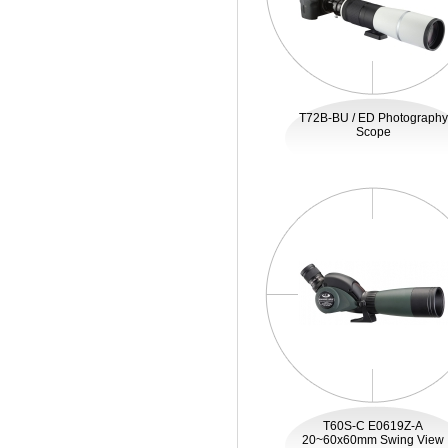
T72B-BU / ED Photography
Scope
T60S-C E0619Z-A
20~60x60mm Swing View