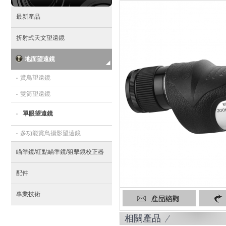
最新產品
折射式天文望遠鏡
地面望遠鏡
‧
賞鳥望遠鏡
‧
雙筒望遠鏡
‧
單眼望遠鏡
‧
多功能賞鳥攝影望遠鏡
瞄準鏡/紅點瞄準鏡/狙擊鏡校正器
配件
專業技術
產品諮詢
返回列表
相關產品