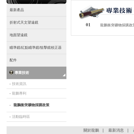
最新產品
折射式天文望遠鏡
01
龍鵬衝突礦物採購政
地面望遠鏡
瞄準鏡/紅點瞄準鏡/狙擊鏡校正器
配件
專業技術
‧
技術資訊
‧
龍鵬專利
‧
龍鵬衝突礦物採購政策
‧
活動臨時區
關於龍鵬
|
最新消息
|