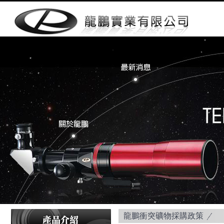
龍鵬衝突礦物採購政策