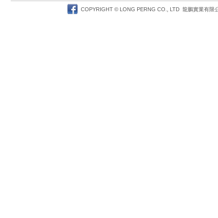
Facebook
COPYRIGHT © LONG PERNG CO., LTD 龍鵬實業有限公司 TEL: